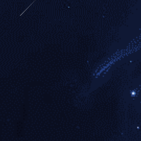
3、团队支持与自信建立
团队支持对于年轻运动员尤其重要。在篮
练及比赛中得到来自教练、队友以及管理
队友之间相互鼓励与合作，可以显著提升
个成员都愿意承担责任，不再畏惧失败，
让他能在舒适区内不断突破自己。
总之，在集体运动里获得成功离不开团队
敢地迎接未来挑战。
4、市场环境与机会把握
NBA作为全球最高水平篮球联赛，其市
加剧了竞争。因此，对于像杨瀚森这样的