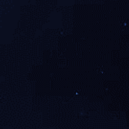
下一篇：
阿尔特塔喜获英超三月最佳主帅荣