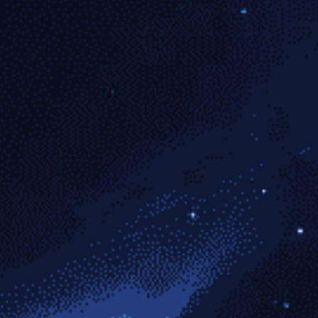
随着职篮联赛的发展，一些小型赛事或商
候，一个精彩瞬间就可能改变整个职业生涯
次展示自己的机会，提高自身知名度及认
同时，在这个信息快速传播时代，通过社
多关注，为未来入选NBA铺平道路。因
展机遇。
总结：
综上所述，自信心作为一种无形资产，对
渐积累起来的。不论是在关键时刻敢于出
市场环境等多方面因素共同作用，这些都
最后，希望后续观察者们能够继续关注杨
会，实现梦想！