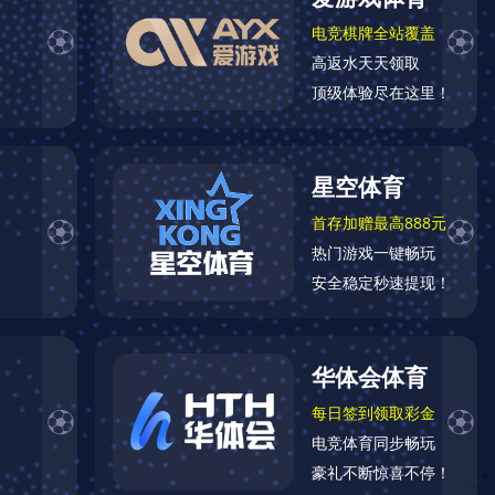
首页
/
体育热讯
运动员表现的关键因素之一，它不仅影响球
四个方面进行详细分析：一是自信心对竞技
年轻球员机会的影响。希望通过这篇文章，
决策，无论是在投篮、传球还是防守时，都
从而作出正确的判断。