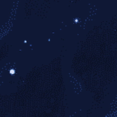
球这项集体项目中，一个人的能力虽然关键，但团队氛围以及队
层的大力支持，为其建立自信提供了良好的环境。
个人表现。当每位成员都能全力以赴，并且相信彼此时，会形成
从而激发出更高水平的信息流动和创造力。这样的氛围特别适合
协作，而这种协作又反过来加强个人意识和归属感，对年轻球员
场环境对于年轻球员的发展至关重要。当今社会，各类体育平台为
新秀而言，把握住每一个展现自己的机会显得尤为重要。