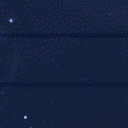
累自信的重要性助力未来NBA机会把握
积累自信的重要性如何助力他未来把握NBA机会的分析。自信是
展起到重要作用。通过回顾杨瀚森的比赛经历与表现，我们将从
心理素质，三是团队支持在建立自信中的角色，四是市场环境对
程中，自信所扮演的重要角色。
一个不争的事实。在篮球场上，自信能够让球员更加果断地做出
在比赛中逐渐建立起来的自信，使得他能够在压力下保持冷静，